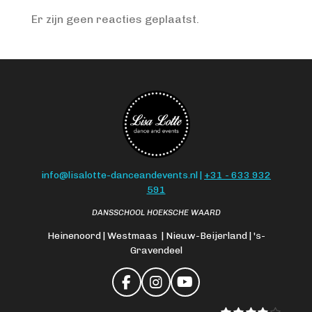
Er zijn geen reacties geplaatst.
info@lisalotte-danceandevents.nl |
+31 - 633 932
591
DANSSCHOOL HOEKSCHE WAARD
Heinenoord | Westmaas | Nieuw-Beijerland | 's-
Gravendeel
F
I
Y
a
n
o
1
2
3
4
5
S