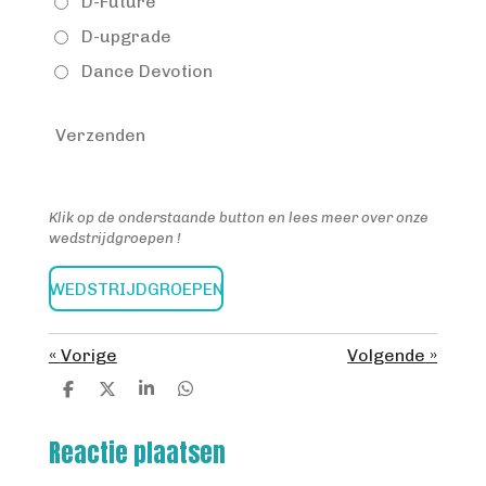
D-Future
D-upgrade
Dance Devotion
Verzenden
Klik op de onderstaande button en lees meer over onze
wedstrijdgroepen !
WEDSTRIJDGROEPEN
«
Vorige
Volgende
»
D
D
S
D
e
e
h
e
l
e
a
l
Reactie plaatsen
e
l
r
e
n
e
n