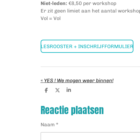
Niet-leden:
€8,50 per workshop
Er zit geen limiet aan het aantal worksho
Vol = Vol
LESROOSTER + INSCHRIJFFORMULIER
«
YES ! We mogen weer binnen!
D
D
S
e
e
h
l
e
a
Reactie plaatsen
e
l
r
n
e
Naam *