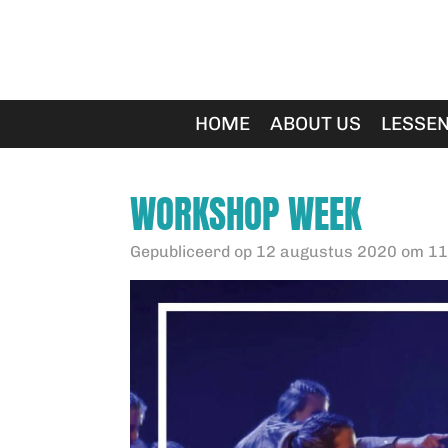
Ga
direct
naar
de
hoofdinhoud
HOME
ABOUT US
LESSE
WORKSHOP WEEK
Gepubliceerd op 12 augustus 2020 om 11