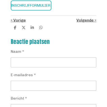
INSCHRIJFFORMULIER
«
Vorige
Volgende
»
D
D
S
D
e
e
h
e
l
e
a
l
Reactie plaatsen
e
l
r
e
n
e
n
Naam *
E-mailadres *
Bericht *