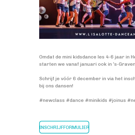
Omdat de mini kidsdance les 4-6 jaar in He
starten we vanaf januari ook in 's-Graven
Schrijf je vóór 6 december in via het insc
bij ons dansen!
#newclass #dance #minikids #joinus 
INSCHRIJFFORMULIER