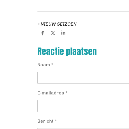
«
NIEUW SEIZOEN
D
D
S
e
e
h
l
e
a
Reactie plaatsen
e
l
r
n
e
Naam *
E-mailadres *
Bericht *