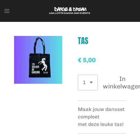
Ga
direct
naar
de
hoofdinhoud
TAS
€ 5,00
In
winkelwage
Maak jouw dansset
compleet
met deze leuke tas!