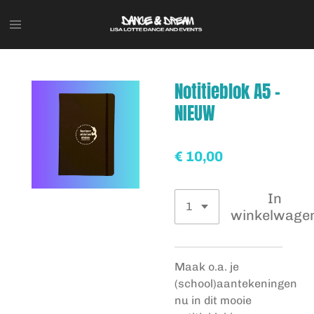
Ga
direct
naar
de
hoofdinhoud
Notitieblok A5 -
NIEUW
€ 10,00
In
winkelwage
Maak o.a. je
(school)aantekeningen
nu in dit mooie