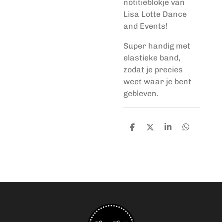
notitieblokje van
Lisa Lotte Dance
and Events!
Super handig met
elastieke band,
zodat je precies
weet waar je bent
gebleven.
D
D
S
D
e
e
h
e
l
e
a
l
e
l
r
e
n
e
n