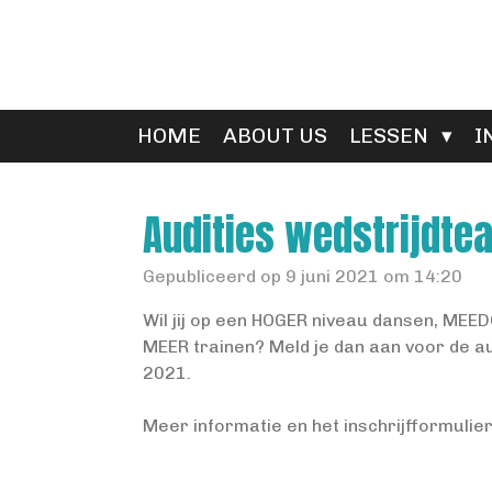
Ga
direct
naar
de
hoofdinhoud
HOME
ABOUT US
LESSEN
I
Audities wedstrijdte
Gepubliceerd op 9 juni 2021 om 14:20
Wil jij op een HOGER niveau dansen, MEE
MEER trainen? Meld je dan aan voor de au
2021.
Meer informatie en het inschrijfformulier