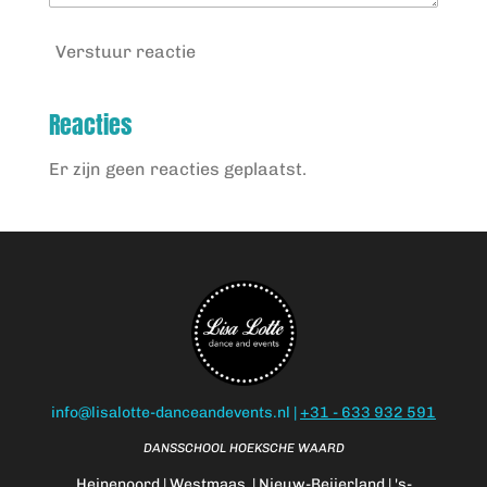
Verstuur reactie
Reacties
Er zijn geen reacties geplaatst.
info@lisalotte-danceandevents.nl |
+31 - 633 932 591
DANSSCHOOL HOEKSCHE WAARD
Heinenoord | Westmaas | Nieuw-Beijerland | 's-