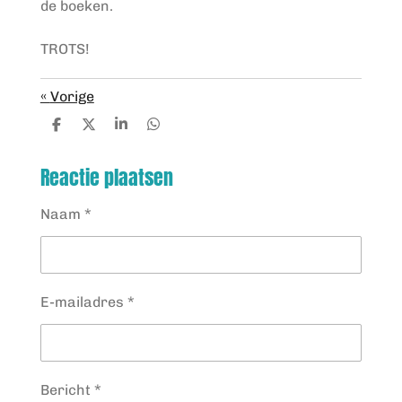
de boeken.
TROTS!
«
Vorige
D
D
S
D
e
e
h
e
l
e
a
l
Reactie plaatsen
e
l
r
e
n
e
n
Naam *
E-mailadres *
Bericht *