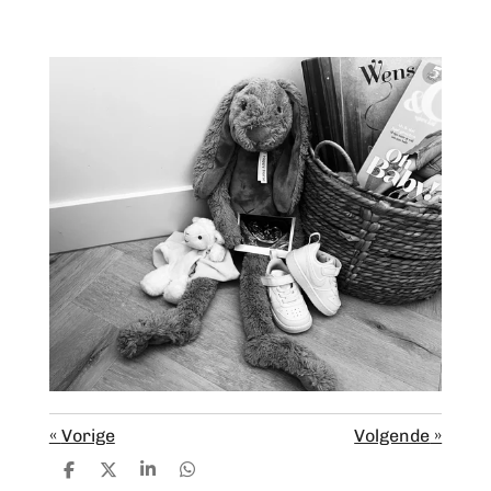
«
Vorige
Volgende
»
D
D
S
D