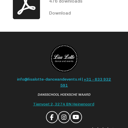
476 downloads
Download
info@lisalotte-danceandevents.nl |
+31 - 633 932
591
DANSSCHOOL HOEKSCHE WAARD
Tienvoet 2, 3274 BN Heinenoord
F
I
Y
a
n
o